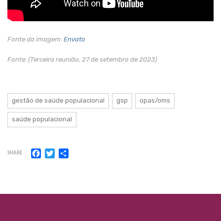
Fonte da imagem:
Envato
Fonte: (Terceira reunião, 27 de setembro de 2023)
gestão de saúde populacional
gsp
opas/oms
saúde populacional
Facebook
Twitter
Share
SHARE