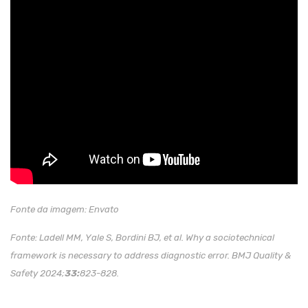
Fonte da imagem: Envato
Fonte: Ladell MM, Yale S, Bordini BJ, et al. Why a sociotechnical
framework is necessary to address diagnostic error. BMJ Quality &
Safety 2024;
33:
823-828.