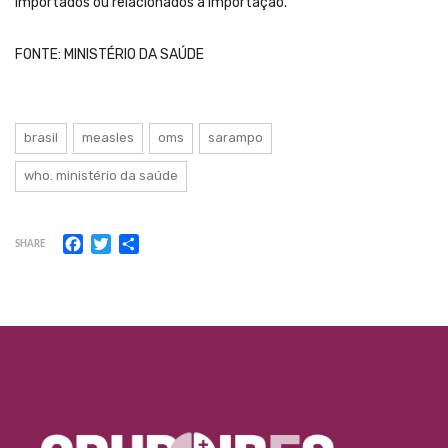
importados ou relacionados à importação.
FONTE: MINISTÉRIO DA SAÚDE
brasil
measles
oms
sarampo
who. ministério da saúde
Facebook
Twitter
Share
SHARE