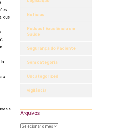
Legislação
e
ções
Notícias
e, que
Podcast Excelência em
s
Saúde
”,
do
Segurança do Paciente
ida
Sem categoria
Uncategorized
ara
vigilância
ínea e
Arquivos