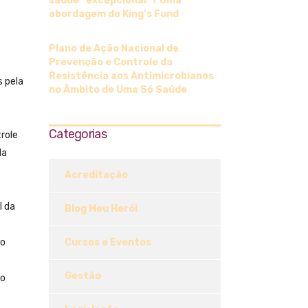
saúde “excepcional”? Uma
abordagem do King’s Fund
Plano de Ação Nacional de
Prevenção e Controle da
Resistência aos Antimicrobianos
 pela
no Âmbito de Uma Só Saúde
Categorias
role
da
Acreditação
l da
Blog Meu Herói
do
Cursos e Eventos
Gestão
do