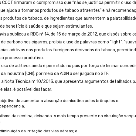
o CQCT firmaram o compromisso que “não se justifica permitir o uso d
 que ajuda a tornar os produtos de tabaco atraentes” e há recomenda
nos produtos de tabaco, de ingredientes que aumentem a palatabilidad
de benefício à saúde e que sejam estimulantes.
sa publicou a RDC nº 14, de 15 de março de 2012, que dispôs sobre o
e carbono nos cigarros, proibiu o uso de palavras como “light”, “suave
âncias aditivas nos produtos fumígenos derivados do tabaco, permitin
ao processo produtivo.
uso de aditivos ainda é permitido no país por força de liminar conced
a Indústria (CNI), por meio da ADIN a ser julgada no STF.
cou a Nota Técnica nº 10/2013, que apresenta argumentos detalhados p
 elas, é possível destacar:
objetivo de aumentar a absorção de nicotina pelos brônquios e,
 dependência;
lismo da nicotina, deixando-a mais tempo presente na circulação sangu
;
diminuição da irritação das vias aéreas; e