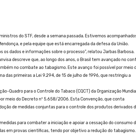
s ministros do STF, desde a semana passada. Estivemos acompanhados
 Mendonça, e pela equipe que está encarregada da defesa da União.
os dados e informações sobre o processo”, relatou Jarbas Barbosa.
visa descreve que, ao longo dos anos, o Brasil tem avançado no cont
ambém no combate ao tabagismo. Este avanço foi possível por meio 
das primeiras a Lei 9.294, de 15 de julho de 1996, que restringiu a
nção-Quadro para o Controle do Tabaco (CQCT) da Organização Mundia
u por meio do Decreto nº 5.658/2006. Esta Convenção, que conta
doção de medidas conjuntas para o controle dos produtos derivados 
medidas para combater a iniciação e apoiar a cessação do consumo 
s em provas científicas, tendo por objetivo a redução do tabagismo.