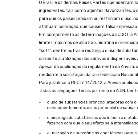
O Brasil e os demais Países Partes que aderiram a
ingredientes, tais como agentes flavorizantes, o
para que os países proíbam ou restrinjam o uso, 
atribuam coloração, que causem falsa impressão 
Em cumprimento às determinações da CQCT, a Anvi
limites máximos de alcatrão, nicotina e monóxido d
“soft”, dentre outras e restringiu o uso de subst
somente a utilização dos aditivos indispensáveis 
Apesar da publicação do regulamento da Anvisa, o 
mediante a solicitação da Confederação Nacional d
Para justificar a RDC nº 14/2012, a Anvisa publi
todas as alegações feitas por meio da ADIN. Dentre
o uso de substâncias broncodilatadoras com o 
consequentemente, o seu potencial de causar
o emprego de substâncias que inibem o metabo
fazendo com que o seu efeito seja intensificado
a utilização de substâncias anestésicas para a 