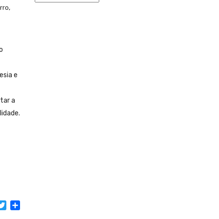
rro,
o
esia e
tar a
lidade.
acebook
Twitter
Share