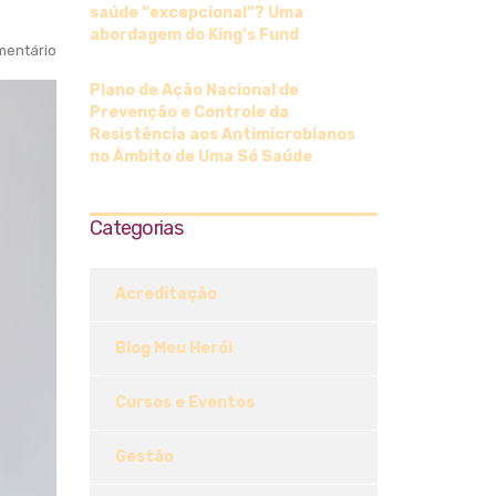
saúde “excepcional”? Uma
abordagem do King’s Fund
entário
Plano de Ação Nacional de
Prevenção e Controle da
Resistência aos Antimicrobianos
no Âmbito de Uma Só Saúde
Categorias
Acreditação
Blog Meu Herói
Cursos e Eventos
Gestão