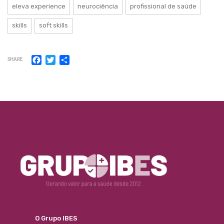
eleva experience
neurociência
profissional de saúde
skills
soft skills
Facebook
Twitter
Share
SHARE
O Grupo IBES