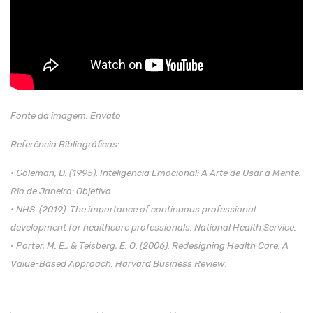
Fonte da imagem: Envato
Referência Bibliográficas:
• Goleman, D. (1995). Inteligência Emocional: A Arte de Usar a Mente.
Rio de Janeiro: Objetiva.
• NHS. (2019). The importance of continuous professional
development for healthcare professionals. National Health Service.
• Porter, M. E., & Teisberg, E. O. (2006). Redesigning Health Care: A
Value-Based Approach. Harvard Business Review.