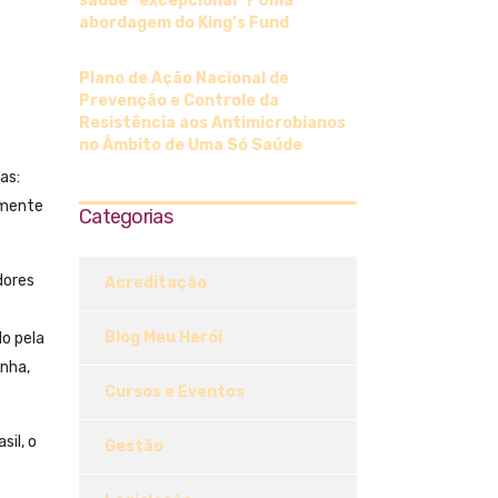
saúde “excepcional”? Uma
abordagem do King’s Fund
Plano de Ação Nacional de
Prevenção e Controle da
Resistência aos Antimicrobianos
no Âmbito de Uma Só Saúde
as:
amente
Categorias
dores
Acreditação
Blog Meu Herói
do pela
anha,
Cursos e Eventos
sil, o
Gestão