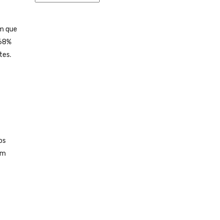
am que
 68%
tes.
os
em