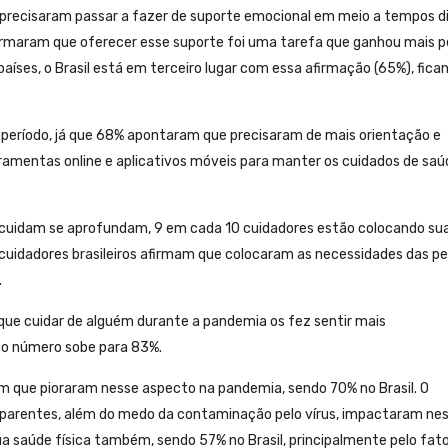
precisaram passar a fazer de suporte emocional em meio a tempos di
firmaram que oferecer esse suporte foi uma tarefa que ganhou mais 
ses, o Brasil está em terceiro lugar com essa afirmação (65%), fica
período, já que 68% apontaram que precisaram de mais orientação e
ramentas online e aplicativos móveis para manter os cuidados de sa
cuidam se aprofundam, 9 em cada 10 cuidadores estão colocando su
 cuidadores brasileiros afirmam que colocaram as necessidades das p
.
e cuidar de alguém durante a pandemia os fez sentir mais
 o número sobe para 83%.
 que pioraram nesse aspecto na pandemia, sendo 70% no Brasil. O
 parentes, além do medo da contaminação pelo vírus, impactaram ne
 saúde física também, sendo 57% no Brasil, principalmente pelo fato