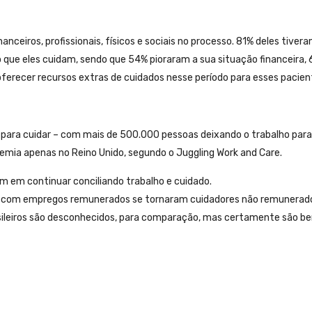
eiros, profissionais, físicos e sociais no processo. 81% deles tiver
duo que eles cuidam, sendo que 54% pioraram a sua situação financeira,
oferecer recursos extras de cuidados nesse período para esses pacien
 para cuidar – com mais de 500.000 pessoas deixando o trabalho para
mia apenas no Reino Unido, segundo o Juggling Work and Care.
 em continuar conciliando trabalho e cuidado.
as com empregos remunerados se tornaram cuidadores não remunerad
rasileiros são desconhecidos, para comparação, mas certamente são b