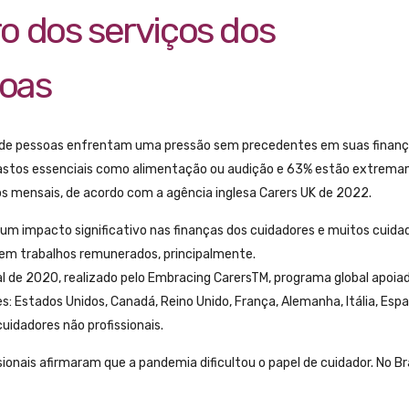
o dos serviços dos
soas
es de pessoas enfrentam uma pressão sem precedentes em suas finanç
gastos essenciais como alimentação ou audição e 63% estão extrem
 mensais, de acordo com a agência inglesa Carers UK de 2022.
um impacto significativo nas finanças dos cuidadores e muitos cuida
 em trabalhos remunerados, principalmente.
al de 2020, realizado pelo Embracing CarersTM, programa global apoia
s: Estados Unidos, Canadá, Reino Unido, França, Alemanha, Itália, Esp
cuidadores não profissionais.
onais afirmaram que a pandemia dificultou o papel de cuidador. No Bra