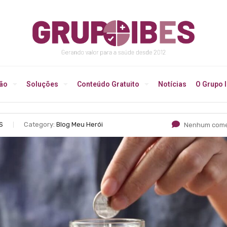
ção
Soluções
Conteúdo Gratuito
Notícias
O Grupo 
S
Category:
Blog Meu Herói
Nenhum come