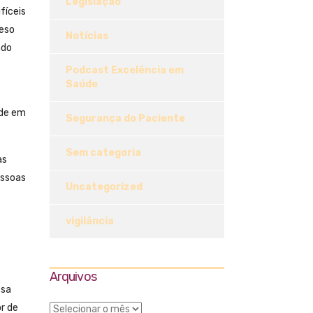
Legislação
fíceis
peso
Notícias
ndo
Podcast Excelência em
Saúde
úde em
Segurança do Paciente
Sem categoria
as
essoas
Uncategorized
vigilância
Arquivos
ssa
r de