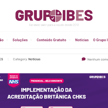
ção
Soluções
Conteúdo Gratuito
Notícias
O Grupo 
ES
Category:
Notícias
Nenhum come