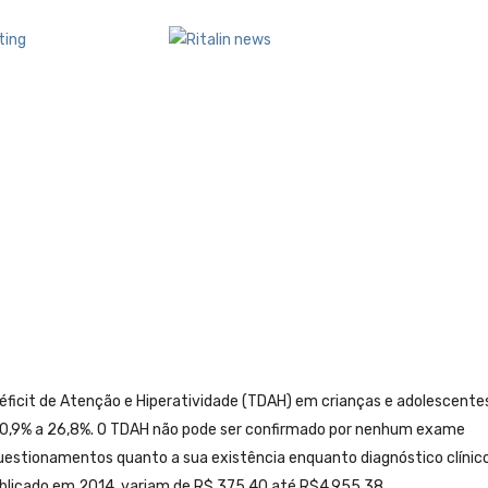
éficit de Atenção e Hiperatividade (TDAH) em crianças e adolescente
e 0,9% a 26,8%. O TDAH não pode ser confirmado por nenhum exame
 questionamentos quanto a sua existência enquanto diagnóstico clínico
blicado em 2014, variam de R$ 375,40 até R$4.955,38.