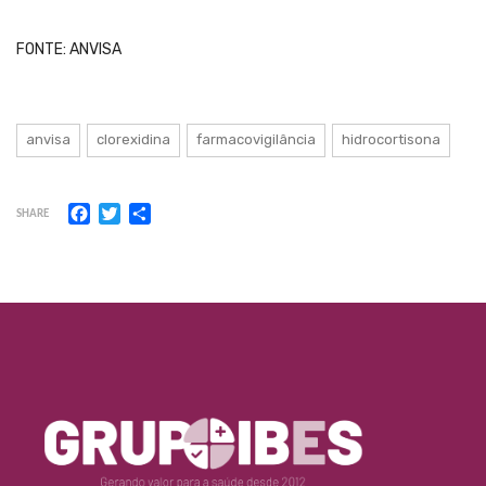
FONTE: ANVISA
anvisa
clorexidina
farmacovigilância
hidrocortisona
Facebook
Twitter
Share
SHARE