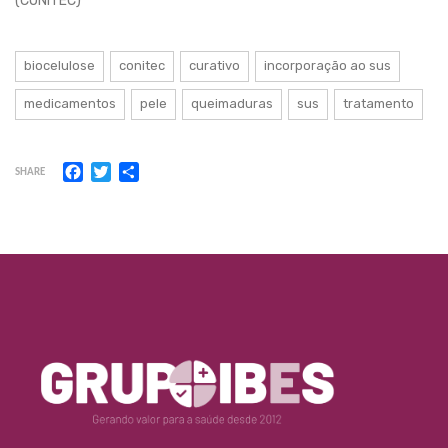
(CONITEC)
biocelulose
conitec
curativo
incorporação ao sus
medicamentos
pele
queimaduras
sus
tratamento
Facebook
Twitter
Share
SHARE