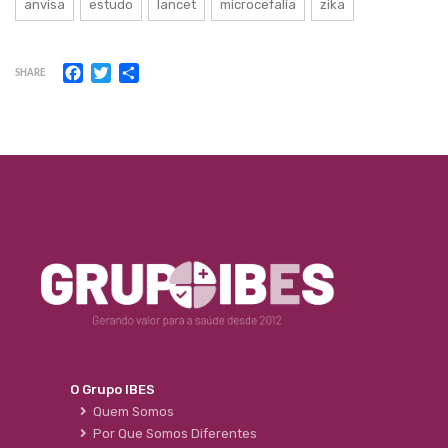
anvisa
estudo
lancet
microcefalia
zika
Facebook
Twitter
Share
SHARE
O Grupo IBES
Quem Somos
Por Que Somos Diferentes