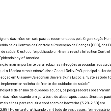
igiene das mãos em seis passos recomendados pela Organização Mund
erido pelos Centros de Controle e Prevenção de Doenças (CDC), dos E
e saúde. O estudo foi publicado on-line na revista Infection Control
 Epidemiology of America.
enção mais importante para reduzir as infecções associadas aos cuid
l a técnica é mais eficaz”, disse Jacqui Reilly, PhD, principal autor d
fecção em Glasgow Caledonian University, na Escócia. “Este estudo f
 implementar na linha de frente dos cuidados de saúde.”
hospital de ensino de cuidados agudos, os pesquisadores observaram
das mãos usando um gel à base de álcool após a assistência ao paci
 mais eficaz para reduzir a contagem de bactérias (3,28-2,58) em
88). No entanto, utilizando o método de seis passos, foi necessário