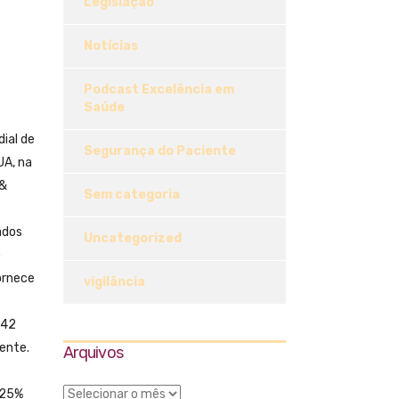
Legislação
Notícias
Podcast Excelência em
Saúde
ial de
Segurança do Paciente
UA, na
 &
Sem categoria
ados
Uncategorized
o
ornece
vigilância
 42
ente.
Arquivos
 25%