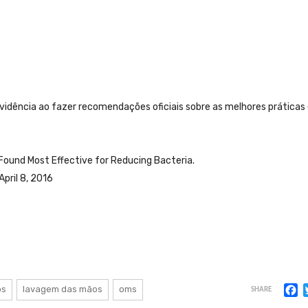
idência ao fazer recomendações oficiais sobre as melhores práticas
ound Most Effective for Reducing Bacteria.
pril 8, 2016
F
os
lavagem das mãos
oms
SHARE