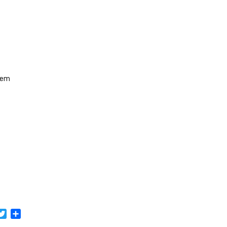
 em
acebook
Twitter
Share