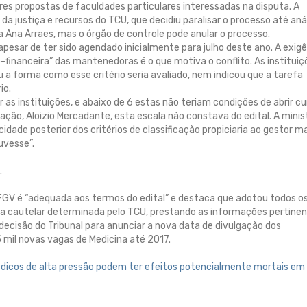
res propostas de faculdades particulares interessadas na disputa. A
 justiça e recursos do TCU, que decidiu paralisar o processo até aná
tra Ana Arraes, mas o órgão de controle pode anular o processo.
 apesar de ter sido agendado inicialmente para julho deste ano. A exig
financeira” das mantenedoras é o que motiva o conflito. As instituiç
 a forma como esse critério seria avaliado, nem indicou que a tarefa
io.
r as instituições, e abaixo de 6 estas não teriam condições de abrir c
ção, Aloizio Mercadante, esta escala não constava do edital. A minis
idade posterior dos critérios de classificação propiciaria ao gestor m
uvesse”.
.
FGV é “adequada aos termos do edital” e destaca que adotou todos o
da cautelar determinada pelo TCU, prestando as informações pertine
decisão do Tribunal para anunciar a nova data de divulgação dos
5 mil novas vagas de Medicina até 2017.
icos de alta pressão podem ter efeitos potencialmente mortais em