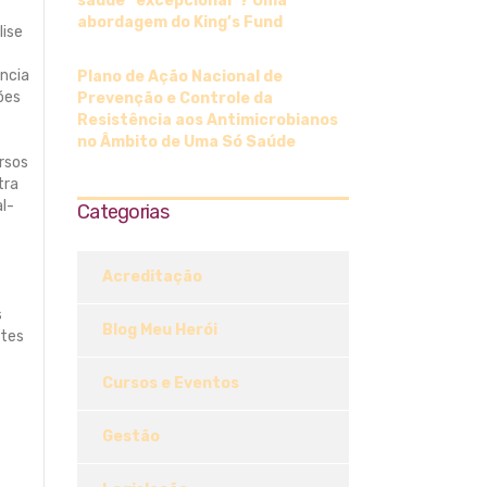
saúde “excepcional”? Uma
abordagem do King’s Fund
lise
ência
Plano de Ação Nacional de
ões
Prevenção e Controle da
Resistência aos Antimicrobianos
no Âmbito de Uma Só Saúde
ursos
tra
al-
Categorias
Acreditação
s
Blog Meu Herói
ntes
Cursos e Eventos
Gestão