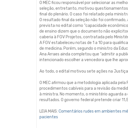
O MEC ficou responsável por selecionar as melho
seleção, entretanto, motivou questionamentos da
final do plenário. O caso foi relatado pela minis
O resultado final da seleção não foi confirmado,
prevista no edital como “capacidade econômico-
de ensino dizem que o documento não explicitou
caberia à FGV Projetos, contratada pelo Ministér
A FGV estabeleceu notas de 1 a 10 para qualifica
de medicina. Porém, segundo o ministro da Educa
Ana Arraes ainda completou que “admitir a public
intencionado escolher a vencedora que lhe apro
Ao todo, o edital motivou sete ações na Justiça
O MEC afirmou que a metodologia aplicada pela 
procedimentos cabíveis para a revisão da medi
à ministra. No momento, o ministério aguarda a 
resultados. O governo federal pretende criar 11,
LEIA MAIS:
Comentários rudes em ambientes méd
pacientes