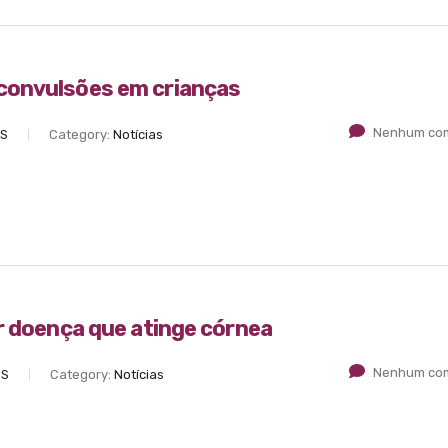
convulsões em crianças
Nenhum com
ES
Category:
Notícias
r doença que atinge córnea
Nenhum com
ES
Category:
Notícias