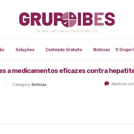
ção
Soluções
Conteúdo Gratuito
Notícias
O Grupo 
es a medicamentos eficazes contra hepatit
Nenhum com
S
Category:
Notícias