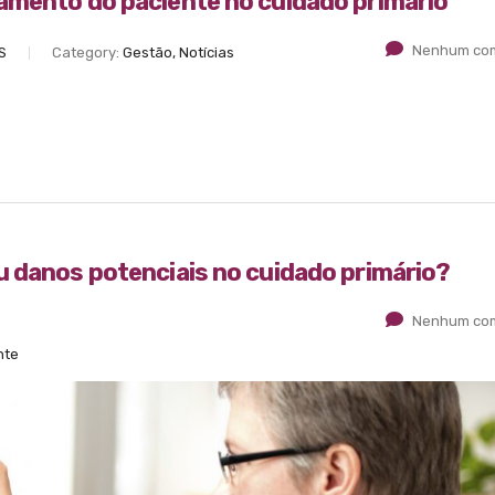
amento do paciente no cuidado primário
Nenhum com
S
Category:
Gestão, Notícias
u danos potenciais no cuidado primário?
Nenhum com
nte