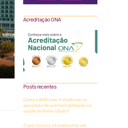
Acreditação ONA
Posts recentes
Como o NHS tem trabalhado as
questões de sustentabilidade na
saúde do Reino Unido?
O que torna o atendimento em