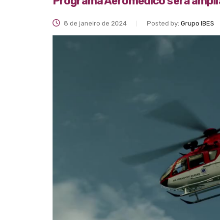
Programa Aeromédico será amplia
8 de janeiro de 2024
Posted by:
Grupo IBES