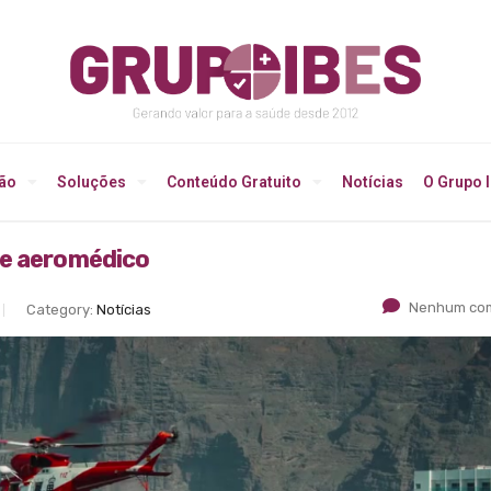
ção
Soluções
Conteúdo Gratuito
Notícias
O Grupo 
te aeromédico
Nenhum com
Category:
Notícias