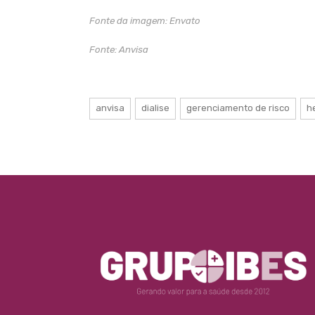
Fonte da imagem: Envato
Fonte:
Anvisa
anvisa
dialise
gerenciamento de risco
h