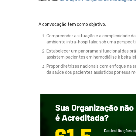
A convocação tem como objetivo:
Compreender a situação e a complexidade da as
ambiente intra-hospitalar, sob uma perspectiv
Estabelecer um panorama situacional das prát
assistem pacientes em hemodiálise à beira lei
Propor diretrizes nacionais com enfoque na s
da saúde dos pacientes assistidos por essa mo