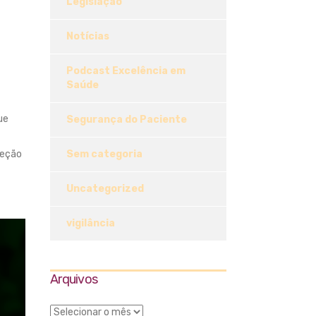
Legislação
Notícias
Podcast Excelência em
Saúde
ue
Segurança do Paciente
teção
Sem categoria
Uncategorized
vigilância
Arquivos