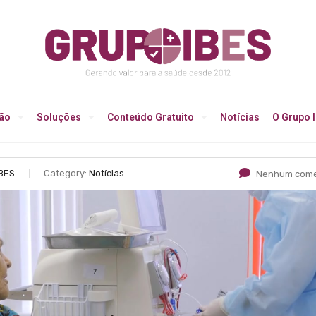
ção
Soluções
Conteúdo Gratuito
Notícias
O Grupo 
IBES
Category:
Notícias
Nenhum come