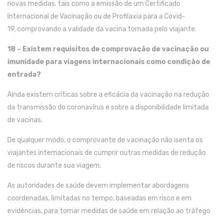
novas medidas
, tais como
a emissão de
um
Certificado
Internacional de Vacinação
ou
de
Profilaxia
para a
C
ovid
-
19
,
co
mprovando
a
validade
da
vacina tomada pelo viajante
.
18 –
Existem requisitos de comprovação de vacinação ou
imunidade para viagens internacionais como condição de
entrada?
Ainda existem críticas sobre a eficácia da vacinação na redução
da transmissão
do
coronavírus
e
sobre a
disponibilidade limitada
de vacinas.
De qualquer modo
, o
comprovante
de vacinação não
isenta
os
viajantes internacionais de cumprir outras medidas de redução
d
e
risco
s
d
urante sua
viagem.
As autoridades de saúde devem i
mplementar abordagens
coordenadas, limitadas no tempo, baseadas em risco e em
evidências
,
para
tomar
medidas de saúde em relação ao tráfego