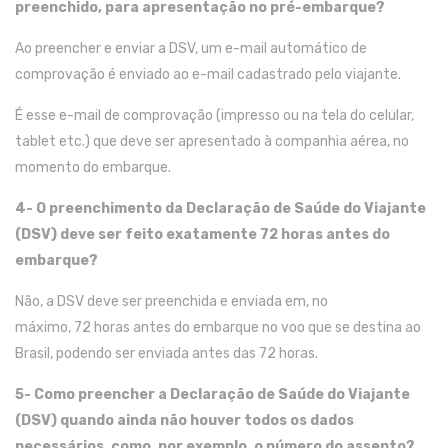
preenchido
,
para apresentação no
pré-embarque
?
Ao preencher e enviar a DSV, um e-mail automático de
comprovação
é enviado ao e
-mail
cadastrado pelo viajante.
É esse e-mail
de comprovação (impresso ou
na tela do
celular,
tablet
etc
.
)
que
deve
ser
apresenta
do à companhia aérea
,
no
momento d
o
embarque
.
4- O preenchimento da
Declaração de Saúde do Viajante
(DSV)
deve ser feito exatamente 72
h
oras
antes do
embarque?
Não
, a
DSV deve ser preenchida
e enviada
em
, no
máximo,
72
h
oras
antes do
embarque no voo
que se destina
ao
Brasil
, podendo ser enviada
antes das
72 horas.
5- Como
preencher a
Declaração de Saúde do Viajante
(DSV)
quando ainda não
houver
todos os dados
necessários
,
como
,
por exemplo
,
o
número do assento?