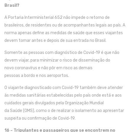
Brasil
?
A
Portaria Interministerial 65
2
não
impede o
retorno de
brasileiros
,
de
residentes ou
de
acompanhantes legai
s
ao
p
aís.
A
norma a
penas define
as
medidas de saúde
que esses viajantes
deve
m tomar
antes e
depois d
e
sua entrada no Brasil.
Somente
as
pessoas com diagnóstico de
C
ovid
-19
é que não
devem viajar,
para
minimizar o risco de disseminação do
novo
coronavírus
e não pôr
em risco
a
s demais
p
es
s
oas
a
bordo
e
nos aeroportos.
O viajante
diagnosticado com
C
ovid
-19
também deve atender
às medidas sanitárias estabelecidas pelo país onde está e aos
cuidados gerais divulgados pela Organização Mundial
d
a
Saúde
(
OMS
)
, como
o de
realizar
o
isolamento ao apresentar
suspeita ou confirmação de
C
ovid
-19
.
16 –
Tripulantes e passageiros que se encontr
e
m no