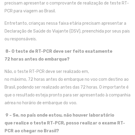
precisam
apresentar o comprovante de realização de teste RT-
PCR para viagem ao Brasil.
Entretanto
,
crianças n
essa faixa etária
precisam
apresentar a
Declaração de Saúde do Viajante
(
DSV
)
, preenchida por seus pais
ou responsáveis.
8-
O teste de RT-PCR deve ser feito exatamente
72
h
oras
antes do embarque?
Não
, o
teste RT-PCR deve ser realizado
em
,
no
máximo,
72
horas
antes do
embarque no voo com destino ao
Brasil
, podendo ser realizado
antes das
72 horas
. O importante é
que
o resultado esteja pronto para ser apresentado à companhia
aérea no horário
de
embarque
d
o voo
.
9 –
Se
,
no país
onde
estou
,
não
houver
laboratório
que
realize o
teste RT-PCR
,
posso
realizar o exame RT-
PCR ao chegar no Brasil
?