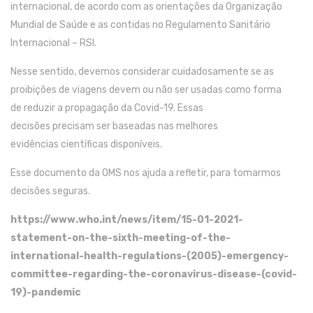
internacional
,
de acordo com as orientações da Organização
Mundial de Saúde e
a
s
contidas
no Regulamento Sanitário
Internacional – RSI.
Nesse sentido, d
eve
mos
considerar cuidadosamente se as
proibições de viagens devem ou não ser usadas como f
orma
de
reduzir a propagação
da Covid-19
. Essas
decisões
precisam
ser baseadas nas melhores
evidências
científicas
disponíveis.
Esse documento da OMS nos ajuda a refletir
,
para
to
marmos
decisões seguras
.
https://www.who.int/news/item/15-01-2021-
statement-on-the-sixth-meeting-of-the-
international-health-regulations-(2005)-emergency-
committee-regarding-the-coronavirus-disease-(covid-
19)-pandemic