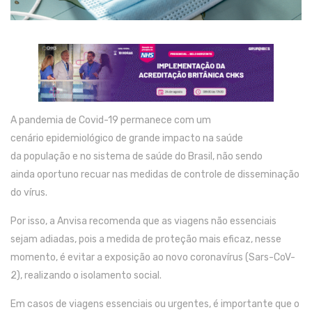
A pandemia d
e
C
ovid
-19
permanece
com um
cenário
epidemiológico de grande impacto
na saúde
da
população
e no sistema de saúde do Brasil
,
não sendo
ainda
oportuno recuar nas medidas
de
controle d
e
disseminação
do vírus
.
Por isso
, a
A
nvisa
re
co
menda que
as
viagens não essenciais
sejam
adiadas
,
pois
a medida
de proteção
mais eficaz
, nesse
momento,
é evitar
a
exposição
ao novo
coronavírus
(S
ars
-CoV-
2), realizando
o
isolamento social.
Em casos de
viagens essenciais ou urgentes, é importante que o