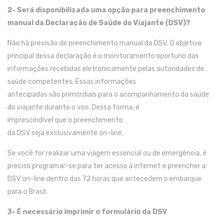
2- Será disponibilizada
uma
opção para preenchimento
manual da D
eclaração de
S
aúde do
V
iajante (DSV)
?
Não há previsão
de
preenchimento manual
da DSV
.
O objetivo
principal d
essa
d
eclaração
é o monitoramento oportuno das
informações recebidas eletronicamente
pelas autoridades de
saúde competentes
.
Essa
s
informaç
ões
antecipadas
são
primordia
is
para o acompanhamento da saúde
do viajante durante o voo.
Des
s
a forma,
é
imprescindível
que
o
preenchimento
da
DSV
seja
exclusivamente
on
–
line
.
Se
você
for realizar uma viagem essencial ou de emergência,
é
preciso
programar-se para ter acesso
à
internet
e preencher
a
DSV
on
–
line
dentro das 72 horas que antecede
m
o embarque
para o Brasil
.
3- É necessário imprimir o
formulário da DSV