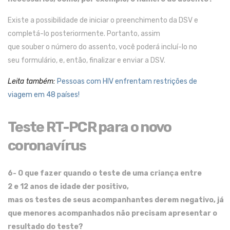
Existe a possibilidade
de iniciar o preenchimento da DSV e
complet
á
-lo posteriormente. Portanto, assim
que
souber
o
número do
assento,
você
poderá
incluí-lo
no
seu
formulário
, e
,
então
,
finalizar
e
enviar
a DSV
.
Leita também:
Pessoas com HIV enfrentam restrições de
viagem em 48 países!
Teste RT-PCR para o novo
coronavírus
6- O que fazer
quando
o teste de
uma
criança entre
2
e
12 anos
de idade
der
positivo,
mas
os
testes
de
seus
acompanhantes
derem
negativo
,
já
que
menores acompanhados
não precisa
m
apresentar o
resultado do teste?