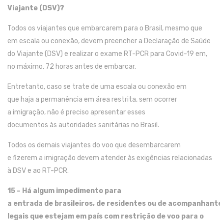
Viajante (
DSV
)
?
Todos os viajantes que embarcarem para o Brasil, mesmo que
em escala ou
conexão
,
devem
preencher a Declaração de Saúde
do
Viajante
(DSV)
e realizar o exame RT-PCR
para
C
ovid
-19
em
,
no máximo,
72 horas antes de
embarcar.
Entretanto
,
caso
se
trate de uma
escala ou conexão em
que
ha
ja
a permanência
em área restrita
,
sem ocorrer
a
imigração
,
não é preciso
apresentar esses
documentos
às
autoridades sanitárias no Brasil.
Todos os demais viajantes do voo que
desembarcar
e
m
e
f
izerem
a imigração
devem
atender às exigências
relacionadas
à
DSV e
ao
RT-PCR.
15 – Há algum impedimento
para
a
entrada
de
brasileiros
,
de
residentes
ou
de
acompanhant
legais
que est
ejam
em país com restrição de voo para o