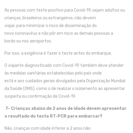
As p
essoas com teste
positivo para
C
ovid
-19
, seja
m
adulto
s
ou
criança
s
,
brasileiro
s
ou estrangeiro
s
,
não
devem
viajar,
para
minimizar o risco de disseminação do
novo
coronavírus
e
não
pôr
em risco
a
s demais p
essoa
s
a
bordo
ou
nos
aeroportos.
Por isso, a exigência é fazer o teste antes do embarque.
O viajante
diagnosticado com
C
ovid
-19
também deve atender
às medidas sanitárias
estabelecidas
pelo
país
onde
está
e
aos
cuidados gerais divulgados pela Organização Mundial
d
a
Saúde
(
OMS
)
,
como
o de
realizar
o
isolamento
ao apresentar
suspeita ou confirmação de
C
ovid
-19
.
7-
Crianças abaixo de 2 anos de idade devem apresentar
o resultado do teste RT-PCR para embarcar?
Não
, c
riança
s
com idade inferior a 2 anos
não