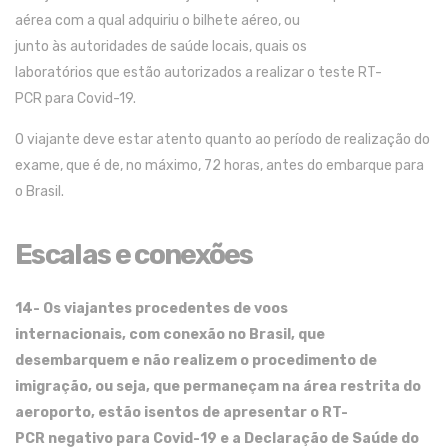
aérea
com a qual adquiriu
o bilhete aéreo
, ou
junto
às
autoridades de saúde locais,
quais
os
laboratórios
que
estão autorizados a realizar o teste RT-
PCR
para
C
ovid
-19
.
O viajante
deve
estar
atento
quanto ao período de
realização do
exame
, que é
de
, no máximo,
72 horas
,
antes
d
o embarque
para
o Brasil.
Escalas e conexões
14- Os
viajantes
procedentes
de voos
internacionais
,
com conexão no Brasil
,
que
desembarquem e não realizem
o
procedimento de
imigração, ou seja,
que
permaneçam na área restrita do
aeroporto
,
estão isentos d
e
apresenta
r
o RT-
PCR
negativo para
C
ovid
-19
e a
Declaração de Saúde do