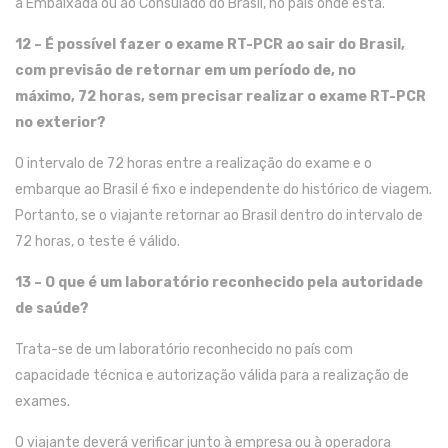
à
Embaixada ou
ao
Consulado do Brasil
,
no país
onde
est
á
.
12 – É possível fazer o exame RT-PCR
ao sair
do Brasil
,
com previsão de retornar em um período de, no
máximo,
72 horas,
sem
precisar
realiza
r o
exame RT-PCR
no exterior?
O intervalo de 72 horas entre a realização do exame e o
embarque ao Brasil é fixo
e
independente do histórico de viagem.
Portanto, se o viajante retornar ao Brasil dentro d
o
intervalo de
72 horas, o
teste
é válido
.
13 –
O que
é
um laboratório reconhecido pela autoridade
de saúde?
Trata-se de u
m laboratório reconhecido
no país com
capacidade
técnica
e autorização
válida
para
a
realização de
exames.
O viajante deverá
ve
r
ificar
junto à
empresa ou
à
operadora