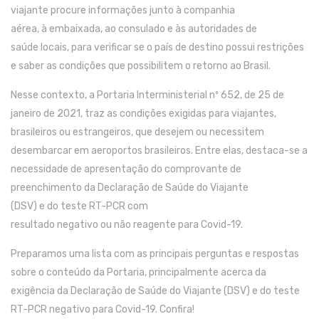
viajante procure informações
junto à companhia
aérea,
à
embaixada,
ao
consulado e
às
autoridades de
saúde
locais, para v
erificar se o país de destino possui
restrições
e
saber as
condições que possibilitem o retorno ao Brasil.
Nesse contexto,
a Portaria Interministerial nº 652, de 25 de
janeiro de 2021
,
traz
as condições exigidas para viajantes,
brasileiros ou estrangeiros
,
que desejem ou necessitem
desembarcar em aeroportos brasileiros
.
E
ntre elas,
destaca-se
a
necessidade
d
e apresentação d
o comprovante de
preenchimento da
D
eclaração de Saúde do Viajante
(DSV)
e
do
teste
RT-PCR
com
resultado
negativo
ou
não
reagente
para
C
ovid
-19
.
Preparamos uma lista com as
principais perguntas
e respostas
sobre o conteúdo da
P
ortaria, principalmente
acerca d
a
exigência da Declaração de Saúde do Viajante (DSV) e do teste
RT-PCR negativo para C
ovid
-19
.
Confira!