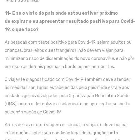
retorno ao Brasil.
11-
E se
o
visto
d
o país
onde
estou
estiver próximo
de
expirar e
eu apresentar resultado
positivo para
C
ovid
-
19
, o que faço?
As p
essoas com teste positivo para
C
ovid
-19
, sejam adultos ou
crianças, brasileiros ou estrangeiros, não devem viajar, para
minimizar o risco de disseminação do novo coronavírus e não pôr
em risco as demais pessoas
a bord
o
ou nos aeroportos.
O viajante
diagnosticado com
C
ovid
-19
também deve atender
às medidas sanitárias estabelecidas pelo país onde está e aos
cuidados gerais divulgados pela Organização Mundial da Saúde
(OMS), como
o de
realizar
o
isolamento ao apresentar suspeita
ou confirmação de C
ovid
-19
.
Antes de
fazer
uma viagem essencial, o viajante deve buscar
informações sobre
su
a
condição legal de migração junto