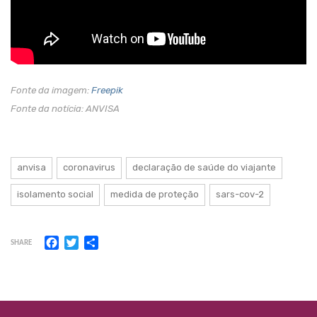
Fonte da imagem:
Freepik
Fonte da notícia: ANVISA
anvisa
coronavirus
declaração de saúde do viajante
isolamento social
medida de proteção
sars-cov-2
Facebook
Twitter
Share
SHARE