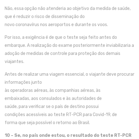
Não
, e
ssa opção não atenderia ao objetivo da medida de saúde,
que é
reduzir
o risco de disseminação do
novo
coronavírus
no
s
aeroportos
e durante o
s
vo
os
.
Por isso, a exigência é
de que o teste seja feito
antes do
embarque. A realização d
o
exame posteriormente inviabilizaria a
adoção de medidas de controle para proteção dos demais
viajantes
.
Antes de realizar uma viagem essencial
, o
viajante deve procurar
informações junto
à
s
operadora
s
aérea
s
,
às
companhia
s
aérea
s
,
às
e
mbaixadas,
aos
consulados
e
às
autoridade
s
de
saúde
,
para
verificar
se o país de destino possui
condições
acessíveis a
o teste RT-PCR para
C
ovid
-19
,
de
forma
que seja possível o
retorno
ao Brasil
.
10 – S
e
,
no país
onde
estou
,
o resultado do teste RT-PCR