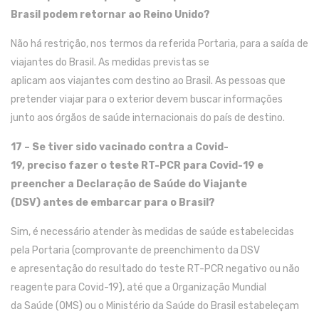
Brasil podem retornar ao Reino Unido?
Não há restrição, nos termos da referida Portaria, para a saída de
viajantes do Brasil. As medidas previstas se
aplicam
aos
viajantes com destino ao Brasil. As pessoas que
pretender viajar para o exterior devem buscar informações
junto aos órgãos de saúde internacionais do país de destino.
17 –
Se
tiver sido
vacinado contra
a
C
ovid
-
19
,
precis
o
fazer o
teste
RT-PCR
para C
ovid
-19
e
preencher a
Declaração de Saúde do Viajante
(
DSV
)
antes de
embarcar para o Brasil
?
Sim, é necessário
atender às medidas de saúde
estabelecidas
pela Portaria
(comprovante de preenchimento da DSV
e
apresentação d
o resultado do teste RT-PCR negativo ou não
reagente
para C
ovid
-19
),
até que a
Organização Mundial
d
a
Saúde (
OMS
)
ou
o
Ministério
da Saúde
do Brasil estabeleçam