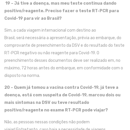
19 –
Já tive a doença, mas meu teste continua dando
positivo/reagente. Preciso fazer o teste RT-PCR para
Covid-19 para vir ao Brasil?
Sim
, a
cada viagem internacional com destino ao
Brasil
,
será
necessária
a apresentação
,
pr
évia ao embarque
,
do
comprovante de preenchimento da DSV e do resultado do teste
RT-PCR negativo ou não reagente
para
C
ovid
-19
. O
preenchimento desses documentos deve ser
realizado
em
,
no
máximo,
72
h
oras
antes do embarque
,
em conformidade
com o
disposto na
norm
a
.
20 – Quem j
á tomou a vacina
contra
C
ovid
-19
,
já teve a
doença
,
está com
suspeita d
e
C
ovid
-19
,
marcou
dois
ou
mais
sintomas
na
DSV
ou
teve resultado
positivo/reagente no exame RT-PCR
pode
viajar?
N
ão, as pessoas nessas condições não podem
viajar!
Entretanto,
caso haja a
necessidade de
viagens