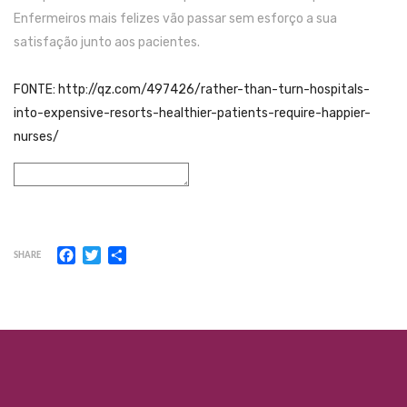
Enfermeiros mais felizes vão passar sem esforço a sua
satisfação junto aos pacientes.
FONTE: http://qz.com/497426/rather-than-turn-hospitals-
into-expensive-resorts-healthier-patients-require-happier-
nurses/
Facebook
Twitter
Share
SHARE