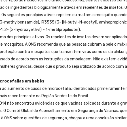
s os tipos de mosquitos, incluindo o
Aedes
. Repelentes eficazes con
 são os ingredientes biologicamente ativos em repelentes de insetos. 
to. Os seguintes princípios ativos repelem ou matam o mosquito quando
l-3-methylbenzamide), IR3535 (3- [N-butyl-N-acetyl], aminopropionic
d-1, 2- (2-hydroxyethyl) – 1-metilpropilester).
o dos princípios ativos. Os repelentes de insetos devem ser aplicado
s de mosquitos. A OMS recomenda que as pessoas cubram a pele o máx
e proteção contra mosquitos que transmitem vírus como os da chikun
r usado de acordo com as instruções da embalagem. Não existem evid
mulheres grávidas, desde que o produto seja utilizado de acordo com 
icrocefalias em bebês
a ao aumento de casos de microcefalia, identificados primeiramente 
mais recentemente na Região Nordeste do Brasil.
014 não encontrou evidências de que vacinas aplicadas durante a gra
 O Comitê Global de Aconselhamento em Segurança de Vacinas, que
 à OMS sobre questões de segurança, chegou a uma conclusão simila