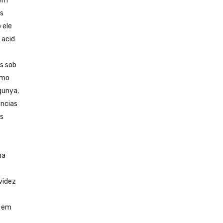
tém
Os
 ele
 acid
s sob
imo
gunya,
ências
as
na
videz
r em