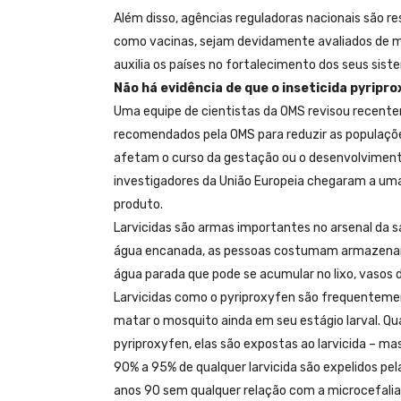
Além disso, agências reguladoras nacionais são re
como vacinas, sejam devidamente avaliados de ma
auxilia os países no fortalecimento dos seus sis
Não há evidência de que o inseticida pyripr
Uma equipe de cientistas da OMS revisou recentem
recomendados pela OMS para reduzir as populaçõe
afetam o curso da gestação ou o desenvolviment
investigadores da União Europeia chegaram a u
produto.
Larvicidas são armas importantes no arsenal da s
água encanada, as pessoas costumam armazenar á
água parada que pode se acumular no lixo, vasos d
Larvicidas como o pyriproxyfen são frequenteme
matar o mosquito ainda em seu estágio larval. 
pyriproxyfen, elas são expostas ao larvicida – 
90% a 95% de qualquer larvicida são expelidos pel
anos 90 sem qualquer relação com a microcefalia