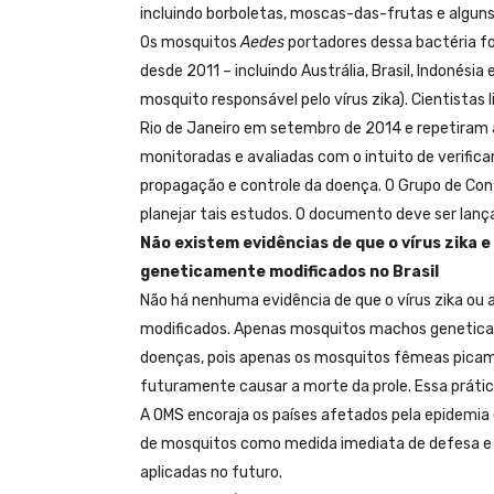
incluindo borboletas, moscas-das-frutas e algun
Os mosquitos
Aedes
portadores dessa bactéria f
desde 2011 – incluindo Austrália, Brasil, Indonési
mosquito responsável pelo vírus zika). Cientista
Rio de Janeiro em setembro de 2014 e repetiram 
monitoradas e avaliadas com o intuito de verifi
propagação e controle da doença. O Grupo de Con
planejar tais estudos. O documento deve ser lanç
Não existem evidências de que o vírus zika
geneticamente modificados no Brasil
Não há nenhuma evidência de que o vírus zika ou
modificados. Apenas mosquitos machos geneticame
doenças, pois apenas os mosquitos fêmeas picam
futuramente causar a morte da prole. Essa prátic
A OMS encoraja os países afetados pela epidemia e
de mosquitos como medida imediata de defesa e
aplicadas no futuro.