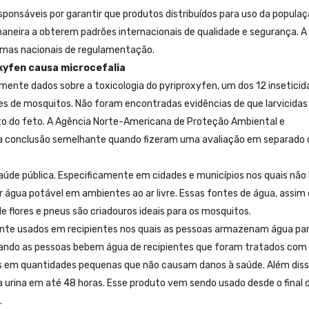
sponsáveis por garantir que produtos distribuídos para uso da populaç
neira a obterem padrões internacionais de qualidade e segurança. 
temas nacionais de regulamentação.
oxyfen causa microcefalia
ente dados sobre a toxicologia do pyriproxyfen, um dos 12 inseticid
s de mosquitos. Não foram encontradas evidências de que larvicidas
o do feto. A Agência Norte-Americana de Proteção Ambiental e
ma conclusão semelhante quando fizeram uma avaliação em separado 
aúde pública. Especificamente em cidades e municípios nos quais não
gua potável em ambientes ao ar livre. Essas fontes de água, assi
e flores e pneus são criadouros ideais para os mosquitos.
nte usados em recipientes nos quais as pessoas armazenam água pa
Quando as pessoas bebem água de recipientes que foram tratados com
mas em quantidades pequenas que não causam danos à saúde. Além diss
a urina em até 48 horas. Esse produto vem sendo usado desde o final 
.