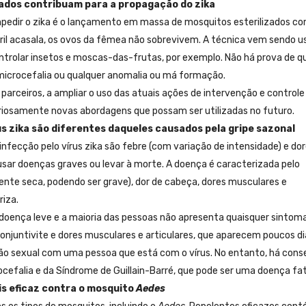
zados contribuam para a propagação do zika
pedir o zika é o lançamento em massa de mosquitos esterilizados c
il acasala, os ovos da fêmea não sobrevivem. A técnica vem sendo u
ntrolar insetos e moscas-das-frutas, por exemplo. Não há prova de q
microcefalia ou qualquer anomalia ou má formação.
arceiros, a ampliar o uso das atuais ações de intervenção e control
eriosamente novas abordagens que possam ser utilizadas no futuro.
us zika são diferentes daqueles causados pela gripe sazonal
nfecção pelo vírus zika são febre (com variação de intensidade) e do
ausar doenças graves ou levar à morte. A doença é caracterizada pelo
ente seca, podendo ser grave), dor de cabeça, dores musculares e
riza.
doença leve e a maioria das pessoas não apresenta quaisquer sintoma
conjuntivite e dores musculares e articulares, que aparecem poucos di
ão sexual com uma pessoa que está com o vírus. No entanto, há cons
rocefalia e da Síndrome de Guillain-Barré, que pode ser uma doença fat
is eficaz contra o mosquito
Aedes