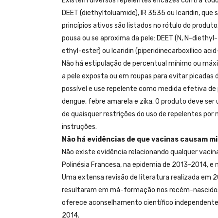
Existem diversos repelentes eficazes contra todo
DEET (diethyltoluamide), IR 3535 ou Icaridin, que
princípios ativos são listados no rótulo do produ
pousa ou se aproxima da pele: DEET (N, N-diethy
ethyl-ester) ou Icaridin (piperidinecarboxílico aci
Não há estipulação de percentual mínimo ou máxim
a pele exposta ou em roupas para evitar picada
possível e use repelente como medida efetiva d
dengue, febre amarela e zika. O produto deve se
de quaisquer restrições do uso de repelentes por 
instruções.
Não há evidências de que vacinas causam m
Não existe evidência relacionando qualquer vacin
Polinésia Francesa, na epidemia de 2013-2014, e 
Uma extensa revisão de literatura realizada em 2
resultaram em má-formação nos recém-nascidos.
oferece aconselhamento científico independente
2014.