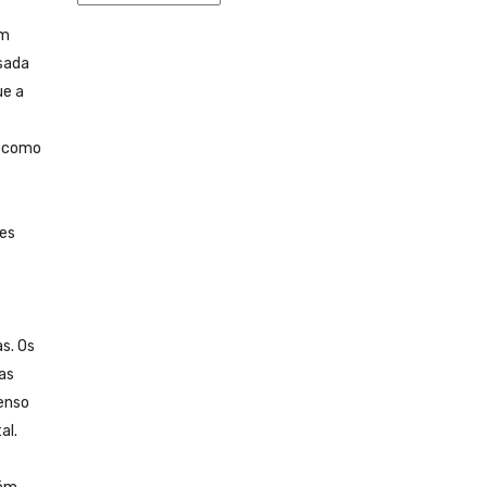
om
sada
ue a
e como
res
s. Os
as
enso
al.