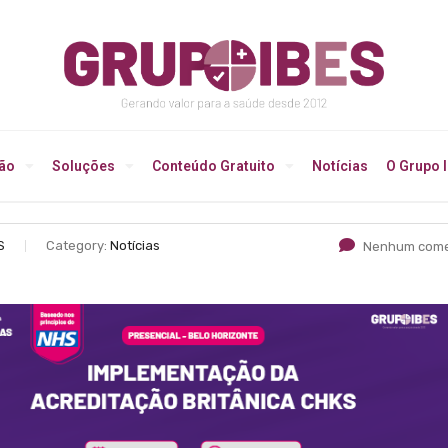
ção
Soluções
Conteúdo Gratuito
Notícias
O Grupo 
S
Category:
Notícias
Nenhum come