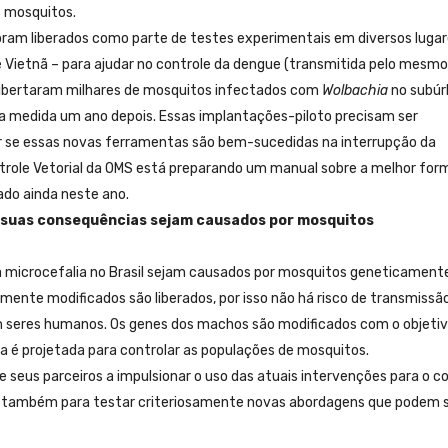
s mosquitos.
oram liberados como parte de testes experimentais em diversos luga
a e Vietnã – para ajudar no controle da dengue (transmitida pelo mesmo
s libertaram milhares de mosquitos infectados com
Wolbachia
no subúr
a medida um ano depois. Essas implantações-piloto precisam ser
car se essas novas ferramentas são bem-sucedidas na interrupção da
trole Vetorial da OMS está preparando um manual sobre a melhor for
ado ainda neste ano.
 e suas consequências sejam causados por mosquitos
 a microcefalia no Brasil sejam causados por mosquitos geneticament
nte modificados são liberados, por isso não há risco de transmissã
 seres humanos. Os genes dos machos são modificados com o objetiv
a é projetada para controlar as populações de mosquitos.
 seus parceiros a impulsionar o uso das atuais intervenções para o c
 também para testar criteriosamente novas abordagens que podem 