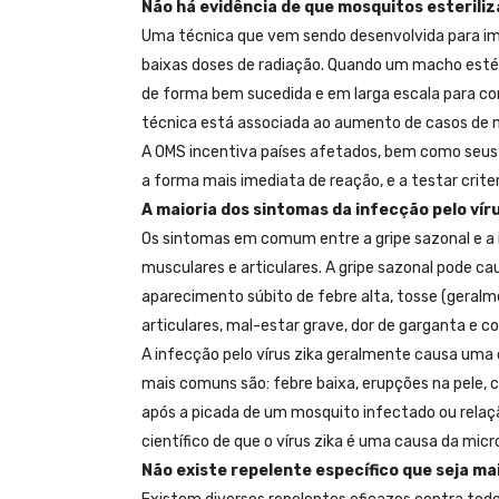
Não há evidência de que mosquitos esterili
Uma técnica que vem sendo desenvolvida para im
baixas doses de radiação. Quando um macho estér
de forma bem sucedida e em larga escala para co
técnica está associada ao aumento de casos de 
A OMS incentiva países afetados, bem como seus p
a forma mais imediata de reação, e a testar crit
A maioria dos sintomas da infecção pelo vír
Os sintomas em comum entre a gripe sazonal e a i
musculares e articulares. A gripe sazonal pode c
aparecimento súbito de febre alta, tosse (geralm
articulares, mal-estar grave, dor de garganta e co
A infecção pelo vírus zika geralmente causa uma 
mais comuns são: febre baixa, erupções na pele, 
após a picada de um mosquito infectado ou relaç
científico de que o vírus zika é uma causa da mic
Não existe repelente específico que seja ma