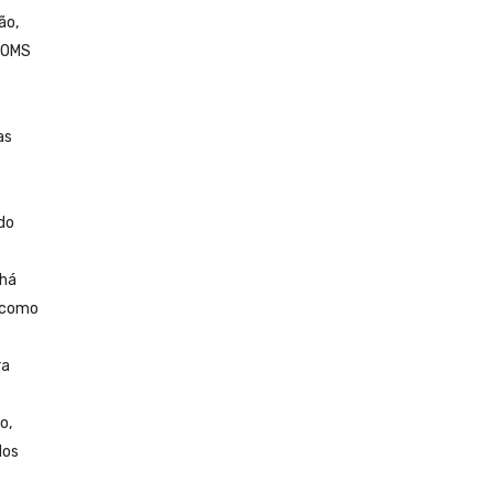
ão,
A OMS
as
do
 há
m como
ra
o,
dos