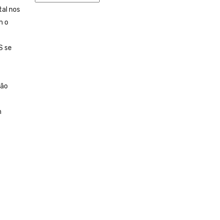
tal nos
m o
S se
não
m