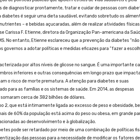
s de diagnosticar prontamente, tratar e cuidar de pessoas com diabe
 diabetes é seguir uma dieta saudável, evitando sobretudo os alimen
nutrientes – e bebidas açucaradas, além de realizar atividades físicas
se Carissa F. Etienne, diretora da Organização Pan-americana da Saú
OMS. No entanto, Etienne esclareceu que a prevenção da diabetes “não
os governos a adotar políticas e medidas eficazes para “fazer a escol
acterizada por altos níveis de glicose no sangue. É uma importante c
membros inferiores e outras consequências em longo prazo que impac
tam o risco de morte prematura. A atenção para diabetes e suas
o para as famílias e os sistemas de saúde. Em 2014, as despesas
 somaram cerca de 382 bilhões de dólares.
po 2, que está intimamente ligada ao excesso de peso e obesidade, b
 mais de 60% da população está acima do peso ou obesa, em grande pa
acionadas ao desenvolvimento e à globalização.
betes pode ser retardado por meio de uma combinação de políticas fis
entização das pessoas para a necessidade de modificar os fatores de