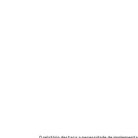
O relatório destaca a necessidade de implementaçã