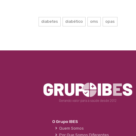
diabetes
diabético
oms
opas
O Grupo IBES
Quem Somos
Por Que Somos Diferentes