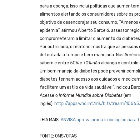
para a doença. Isso inclui políticas que aumente
alimentos alertando os consumidores sobre os pr
objetivo de desencorajar seu consumo. “A menos
epidemia”, afirmou Alberto Barceló, assessor reg
comprometeram a limitar o aumento da diabetes
Por outro lado, o relatório mostra que as pessoa
detectada a tempo e bem manejada. Nas Américas
sabem e entre 50% e 70% não alcança o controle 
Um bom manejo da diabetes pode prevenir compli
diabetes tenham acesso aos cuidados e medicam
facilitem um estilo de vida saudável”, indicou Barc
Acesse o
Informe Mundial sobre Diabetes
(em
inglês):
http://apps.who.int/iris/bitstream/10
LEIA MAIS:
ANVISA aprova produto biológico para 
FONTE: OMS/OPAS