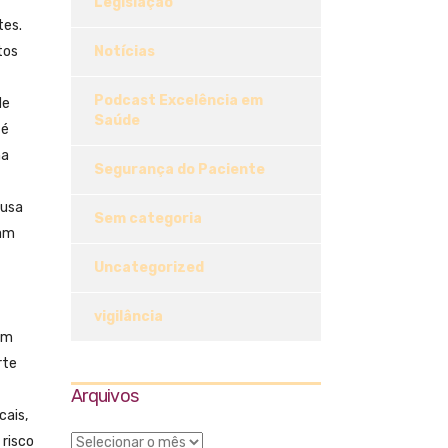
Legislação
tes.
tos
Notícias
Podcast Excelência em
de
Saúde
 é
ha
Segurança do Paciente
ausa
Sem categoria
tam
Uncategorized
vigilância
em
rte
Arquivos
cais,
 risco