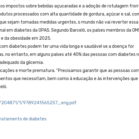
m os impostos sobre bebidas açucaradas e a adoção de rotulagem fron
odutos processados com alta quantidade de gordura, açúcar e sal, co
 que sejam tomadas medidas urgentes, o mundo não vai reverter essa
ional em diabetes da OPAS. Segundo Barceló, os países membros da OM
 e da obesidade em 2025.
s com diabetes podem ter uma vida longa e saudável se a doença for
, no entanto, em alguns países até 40% das pessoas com diabetes 
adequado da glicemia.
cações e morte prematura. “Precisamos garantir que as pessoas co
entos que necessitam, bem como à educação e às intervenções que
eló.
665/204871/1/9789241565257_eng.pdf
tratamento de diabetes