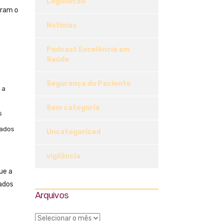
Legislação
aram o
Notícias
Podcast Excelência em
Saúde
Segurança do Paciente
 a
Sem categoria
s
dados
Uncategorized
vigilância
ue a
dados
Arquivos