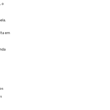
, o
ela.
lta em
inda
nos
os