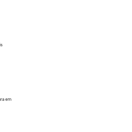
is
ura em