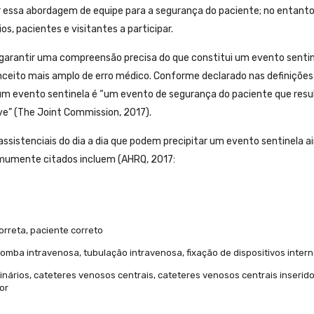
r essa abordagem de equipe para a segurança do paciente; no entanto
s, pacientes e visitantes a participar.
 garantir uma compreensão precisa do que constitui um evento sentin
nceito mais amplo de erro médico. Conforme declarado nas definições
um evento sentinela é “um evento de segurança do paciente que resu
e” (The Joint Commission, 2017).
ssistenciais do dia a dia que podem precipitar um evento sentinela a
comumente citados incluem (AHRQ, 2017:
rreta, paciente correto
omba intravenosa, tubulação intravenosa, fixação de dispositivos inter
rinários, cateteres venosos centrais, cateteres venosos centrais inserid
or