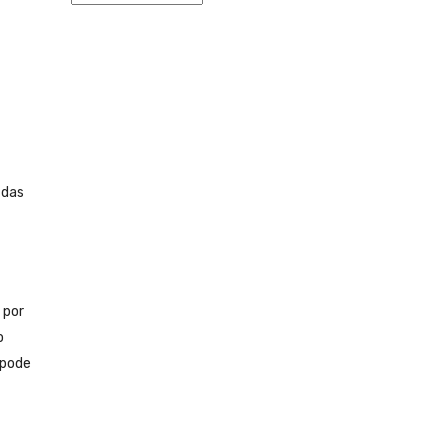
 das
 por
o
 pode