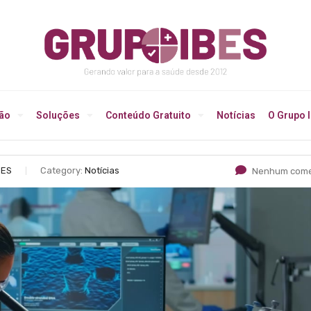
ção
Soluções
Conteúdo Gratuito
Notícias
O Grupo 
BES
Category:
Notícias
Nenhum come