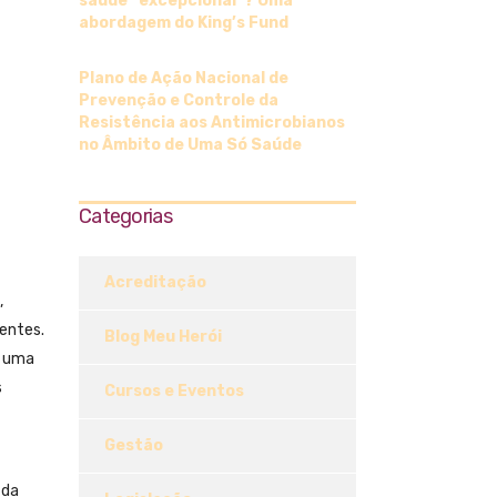
saúde “excepcional”? Uma
abordagem do King’s Fund
Plano de Ação Nacional de
Prevenção e Controle da
Resistência aos Antimicrobianos
no Âmbito de Uma Só Saúde
Categorias
Acreditação
,
ientes.
Blog Meu Herói
o uma
s
Cursos e Eventos
Gestão
 da