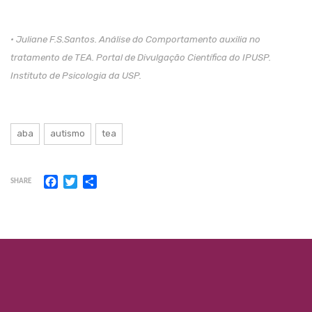
• Juliane F.S.Santos. Análise do Comportamento auxilia no
tratamento de TEA. Portal de Divulgação Científica do IPUSP.
Instituto de Psicologia da USP.
aba
autismo
tea
Facebook
Twitter
Share
SHARE