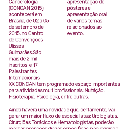
Cancerologia
apresentação de
(CONCAN 2015)
pôsteres e
acontecerá em
apresentação oral
Brasília, de 02 a 05
de vários temas
de setembro de
relacionados ao
2015, no Centro
evento.
de Convenções
Ulisses
Guimarães.São
mais de 2 mil
inscritos, e 17
Palestrantes
Internacionais.
XX CONCAN tem programado espaço importantes
para atividades multiprofissionais: Nutrição,
Fisioterapia, Psicologia, entre outras.
Ainda haverá uma novidade que, certamente, vai
gerar um maior fluxo de especialistas: Urologistas,
Cirurgiões Torácicos e Hematologistas, poderão
realizar inscrições diárias específicas, não exigindo