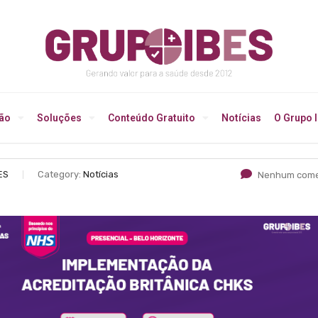
ção
Soluções
Conteúdo Gratuito
Notícias
O Grupo 
ES
Category:
Notícias
Nenhum come