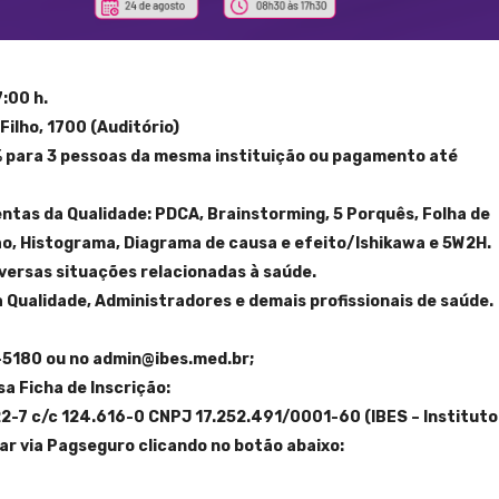
:00 h.
Filho, 1700 (Auditório)
 para 3 pessoas da mesma instituição ou pagamento até
tas da Qualidade: PDCA, Brainstorming, 5 Porquês, Folha de
ção, Histograma, Diagrama de causa e efeito/Ishikawa e 5W2H.
iversas situações relacionadas à saúde.
 Qualidade, Administradores e demais profissionais de saúde.
5-5180 ou no
admin@ibes.med.br
;
sa Ficha de Inscrição:
22-7 c/c 124.616-0 CNPJ 17.252.491/0001-60 (IBES – Instituto
ar via Pagseguro clicando no botão abaixo: