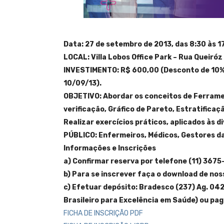
Data: 27 de setembro de 2013, das 8:30 às 17
LOCAL: Villa Lobos Office Park – Rua Queiróz 
INVESTIMENTO: R$ 600,00 (Desconto de 10%
10/09/13).
OBJETIVO: Abordar os conceitos de Ferramen
verificação, Gráfico de Pareto, Estratifica
Realizar exercícios práticos, aplicados às d
PÚBLICO: Enfermeiros, Médicos, Gestores da
Informações e Inscrições
a) Confirmar reserva por telefone (11) 367
b) Para se inscrever faça o download de nos
c) Efetuar depósito: Bradesco (237) Ag. 04
Brasileiro para Excelência em Saúde)
ou pag
FICHA DE INSCRIÇÃO PDF