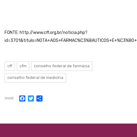
FONTE: http://www.cff.org.br/noticia.php?
id=3701&titulo=NOTA+AOS+FARMAC%C3%8AUTICOS+E+%C3%80+
cff
cfm
conselho federal de farmácia
conselho federal de medicina
Facebook
Twitter
Share
SHARE