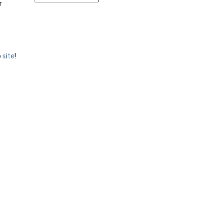
r
o
site
!