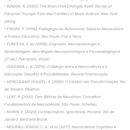
• DOIDGE, N. (2007). The Brain That Changes Itself: Stories of
Personal Triumph from the Frontiers of Brain Science. New York:
Viking.
• FREIRE, P. (1996). Pedagogia da Autonomia: Saberes Necessários
à Prática Educativa. São Paulo: Paz e Terra.
• FUNCESA, V. da (2008). Cognição, Neuropsicologia e
Aprendizagem: Abordagem Neuropsicológica e Psicopedagógica
(2ª ed.). Petrópolis: Vozes.
• GUEERRA, L. B. (2015). O diálogo entre a Neurociência e a
Educação: Desafios e Possibilidades. Revista Interlocução.
• HERCULANO-HOUZEL, S. (2005). O Cérebro em Transformação. Rio
de Janeiro: Objetiva.
• LENT, R. (2001). Cem Bilhões de Neurônios: Conceitos
Fundamentais de Neurociência. São Paulo: Atheneu.
• MORIN, E. (2020). Conhecimento, Ignorância, Mistério. Rio de
Janeiro: Bertrand Brasil.
• MOURÃO-JÚNIOR, C. A., et al. (2017). Neurociência Cognitiva e