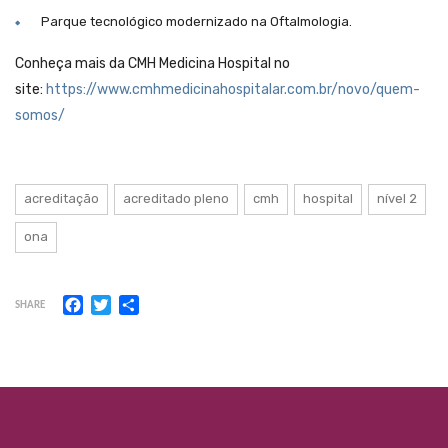
Parque tecnológico modernizado na Oftalmologia.
Conheça mais da CMH Medicina Hospital no
site:
https://www.cmhmedicinahospitalar.com.br/novo/quem-
somos/
acreditação
acreditado pleno
cmh
hospital
nível 2
ona
Facebook
Twitter
Share
SHARE