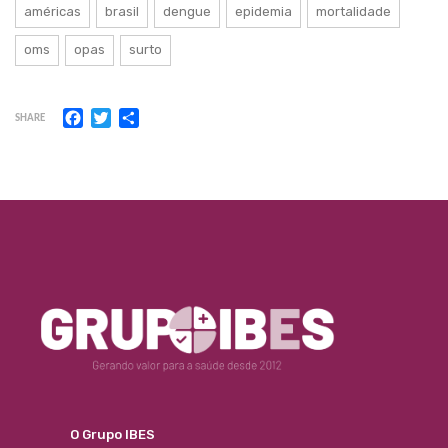
américas
brasil
dengue
epidemia
mortalidade
oms
opas
surto
Facebook
Twitter
Share
SHARE
O Grupo IBES