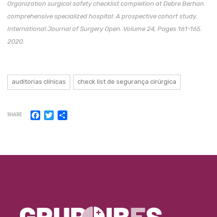
Organization surgical safety checklist completion at Debre Berhan
comprehensive specialized hospital: A prospective cohort study.
International Journal of Surgery Open. Volume 24, Pages 161-165.
2020.
auditorias clínicas
check list de segurança cirúrgica
Facebook
Twitter
Share
SHARE