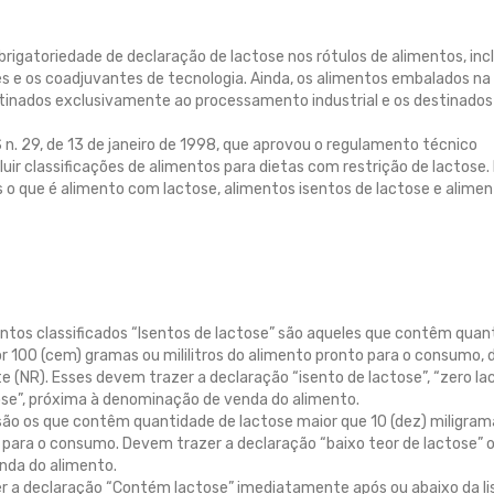
brigatoriedade de declaração de lactose nos rótulos de alimentos, inc
res e os coadjuvantes de tecnologia. Ainda, os alimentos embalados na
stinados exclusivamente ao processamento industrial e os destinados
n. 29, de 13 de janeiro de 1998, que aprovou o regulamento técnico
cluir classificações de alimentos para dietas com restrição de lactose.
os o que é alimento com lactose, alimentos isentos de lactose e alime
entos classificados “Isentos de lactose” são aqueles que contêm quan
or 100 (cem) gramas ou mililitros do alimento pronto para o consumo, 
 (NR). Esses devem trazer a declaração “isento de lactose”, “zero lac
ose”, próxima à denominação de venda do alimento.
 são os que contêm quantidade de lactose maior que 10 (dez) miligram
o para o consumo. Devem trazer a declaração “baixo teor de lactose” 
nda do alimento.
r a declaração “Contém lactose” imediatamente após ou abaixo da li