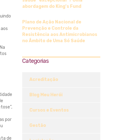
saúde “excepcional”? Uma
abordagem do King’s Fund
luindo
Plano de Ação Nacional de
Prevenção e Controle da
 aos
Resistência aos Antimicrobianos
no Âmbito de Uma Só Saúde
 Na
ntos
Categorias
Acreditação
tidade
Blog Meu Herói
de
tose”,
Cursos e Eventos
as por
Gestão
ou
sta de