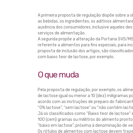
A primeira proposta de regulação dispõe sobre a o
as bebidas, os ingredientes, os aditivos alimenta
ausência dos consumidores, inclusive aqueles de
serviços de alimentação.
A segunda propõe a alteração da Portaria SVS/MS 
referente a alimentos para fins especiais, para in
proposta de inclusão dos artigos, são classificad
com baixo teor de lactose, por exemplo.
O que muda
Pela proposta de regulação, por exemplo, os alim
de lactose igual ou menor a 10 (dez) miligramas p
acordo com as instruções de preparo do fabricante
“0% lactose”, “sem lactose” ou “não contém lact
Já os classificados como “Baixo teor de lactose”
100 (cem) gramas ou mililitros do alimento pront
“baixo em lactose”, próxima à denominação de ve
Os rótulos de alimentos com lactose devem traze