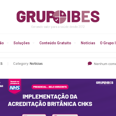
ção
Soluções
Conteúdo Gratuito
Notícias
O Grupo 
ES
Category:
Notícias
Nenhum come