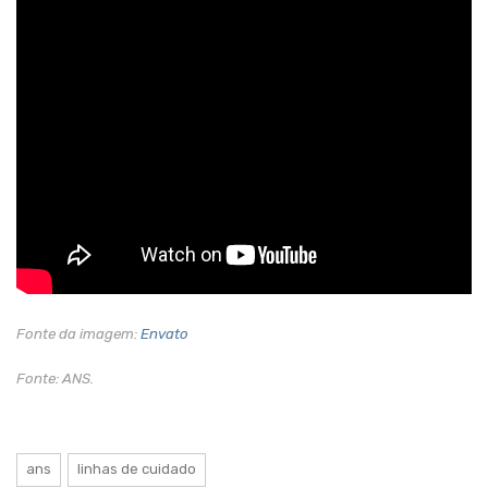
Fonte da imagem:
Envato
Fonte: ANS.
ans
linhas de cuidado