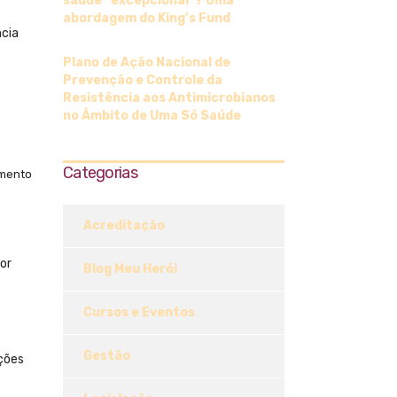
saúde “excepcional”? Uma
abordagem do King’s Fund
ncia
Plano de Ação Nacional de
Prevenção e Controle da
Resistência aos Antimicrobianos
no Âmbito de Uma Só Saúde
Categorias
amento
Acreditação
or
Blog Meu Herói
Cursos e Eventos
Gestão
ações