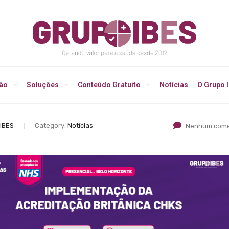
ção
Soluções
Conteúdo Gratuito
Notícias
O Grupo 
IBES
Category:
Notícias
Nenhum come