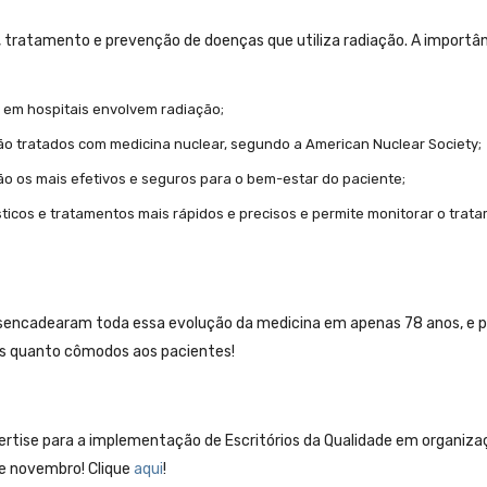
, tratamento e prevenção de doenças que utiliza radiação. A importâ
em hospitais envolvem radiação;
ão tratados com medicina nuclear, segundo a American Nuclear Society;
ão os mais efetivos e seguros para o bem-estar do paciente;
cos e tratamentos mais rápidos e precisos e permite monitorar o trat
sencadearam toda essa evolução da medicina em apenas 78 anos, e p
es quanto cômodos aos pacientes!
pertise para a implementação de Escritórios da Qualidade em organiz
de novembro! Clique
aqui
!