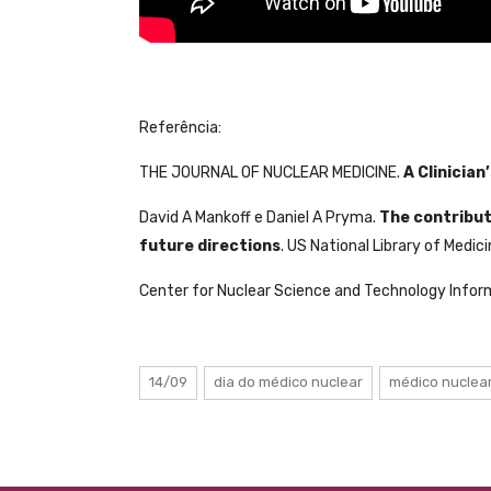
Referência:
THE JOURNAL OF NUCLEAR MEDICINE.
A Clinician
David A Mankoff e Daniel A Pryma.
The contribut
future directions
. US National Library of Medi
Center for Nuclear Science and Technology Infor
14/09
dia do médico nuclear
médico nuclea