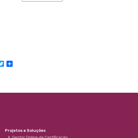
acebook
Twitter
Share
Projetos e Soluções
Gestor Online de Certificação