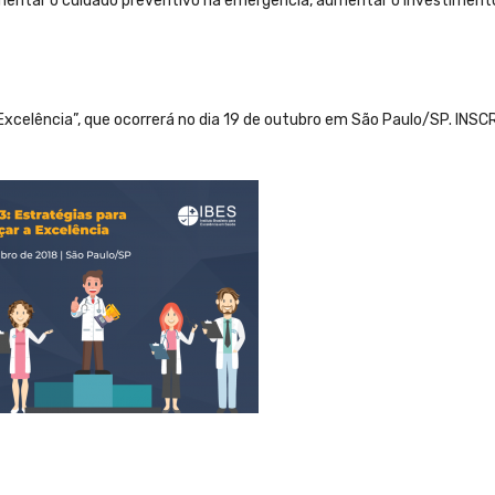
aumentar o cuidado preventivo na emergência, aumentar o investimen
a Excelência”, que ocorrerá no dia 19 de outubro em São Paulo/SP. INS