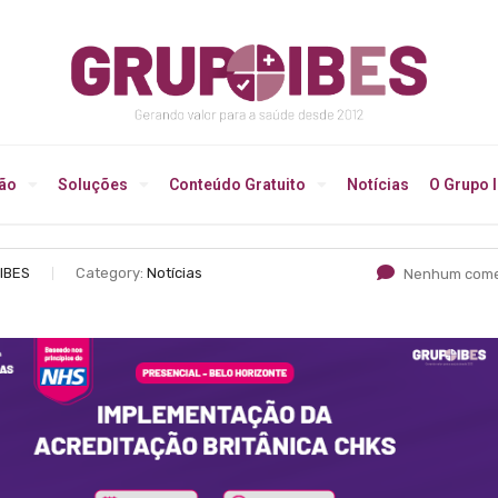
ção
Soluções
Conteúdo Gratuito
Notícias
O Grupo 
IBES
Category:
Notícias
Nenhum come