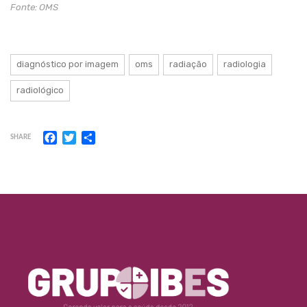
Fonte: OMS
diagnóstico por imagem
oms
radiação
radiologia
radiológico
Facebook
Twitter
Share
SHARE