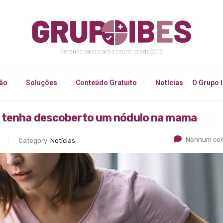
ção
Soluções
Conteúdo Gratuito
Notícias
O Grupo 
o tenha descoberto um nódulo na mama
Nenhum com
Category:
Notícias