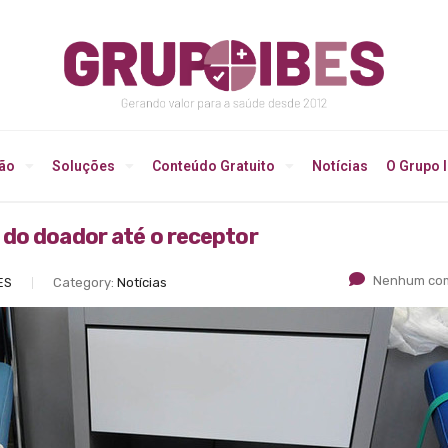
ção
Soluções
Conteúdo Gratuito
Notícias
O Grupo 
 do doador até o receptor
Nenhum com
ES
Category:
Notícias