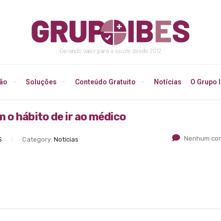
ção
Soluções
Conteúdo Gratuito
Notícias
O Grupo 
 o hábito de ir ao médico
Nenhum com
S
Category:
Notícias