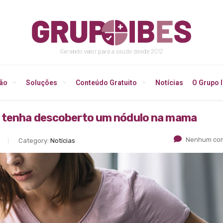
ção
Soluções
Conteúdo Gratuito
Notícias
O Grupo 
o tenha descoberto um nódulo na mama
Nenhum com
Category:
Notícias