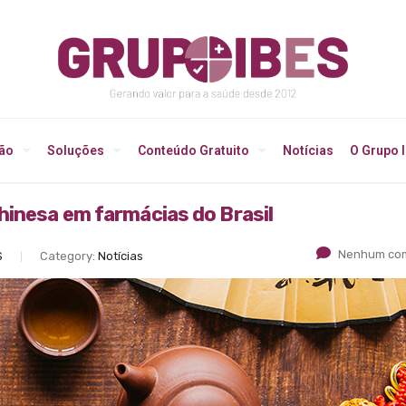
ção
Soluções
Conteúdo Gratuito
Notícias
O Grupo 
hinesa em farmácias do Brasil
Nenhum com
S
Category:
Notícias