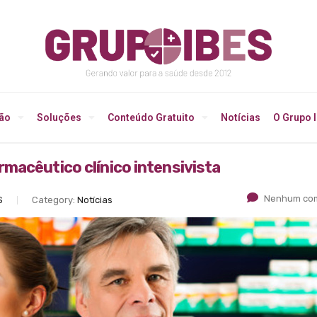
ção
Soluções
Conteúdo Gratuito
Notícias
O Grupo 
macêutico clínico intensivista
Nenhum com
S
Category:
Notícias