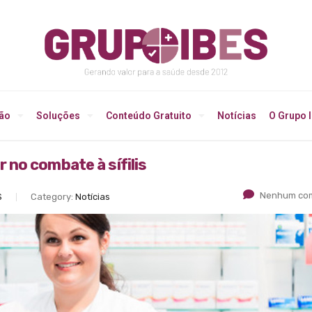
ção
Soluções
Conteúdo Gratuito
Notícias
O Grupo 
no combate à sífilis
Nenhum com
S
Category:
Notícias