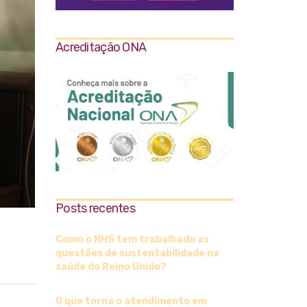
Acreditação ONA
Posts recentes
Como o NHS tem trabalhado as
questões de sustentabilidade na
saúde do Reino Unido?
O que torna o atendimento em