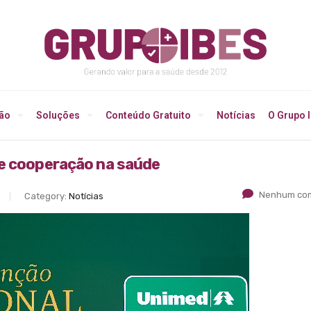
ção
Soluções
Conteúdo Gratuito
Notícias
O Grupo 
 e cooperação na saúde
Nenhum com
Category:
Notícias