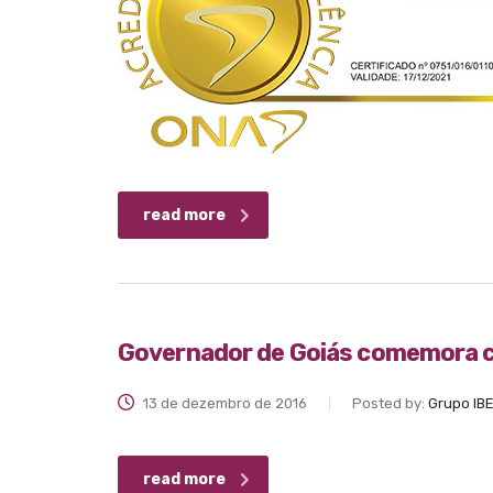
read more
Governador de Goiás comemora c
13 de dezembro de 2016
Posted by:
Grupo IB
read more