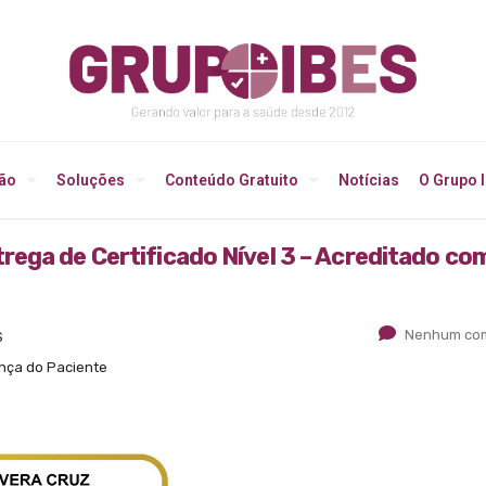
ção
Soluções
Conteúdo Gratuito
Notícias
O Grupo 
ega de Certificado Nível 3 – Acreditado co
Nenhum com
S
ança do Paciente