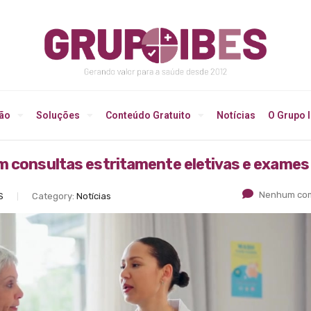
ção
Soluções
Conteúdo Gratuito
Notícias
O Grupo 
m consultas estritamente eletivas e exames
Nenhum com
S
Category:
Notícias