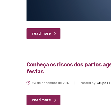
read more
Conheça os riscos dos partos a
festas
26 de dezembro de 2017
Posted by:
Grupo IB
read more