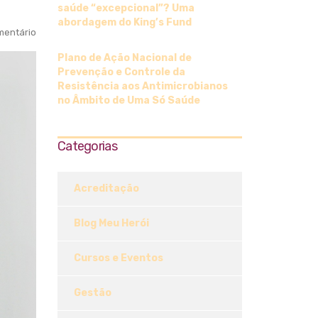
saúde “excepcional”? Uma
abordagem do King’s Fund
entário
Plano de Ação Nacional de
Prevenção e Controle da
Resistência aos Antimicrobianos
no Âmbito de Uma Só Saúde
Categorias
Acreditação
Blog Meu Herói
Cursos e Eventos
Gestão