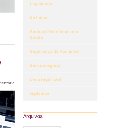
Legislação
Notícias
Podcast Excelência em
Saúde
Segurança do Paciente
e
Sem categoria
Uncategorized
entário
vigilância
Arquivos