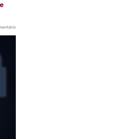
de
entário