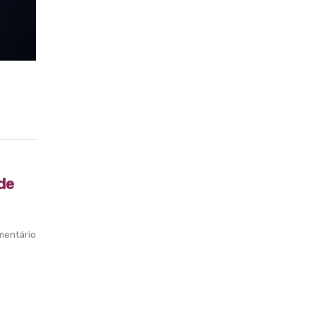
de
entário