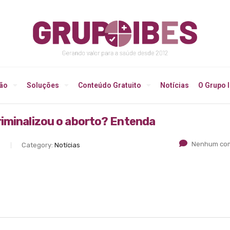
ção
Soluções
Conteúdo Gratuito
Notícias
O Grupo 
riminalizou o aborto? Entenda
Nenhum com
S
Category:
Notícias