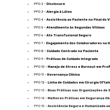
PPO 2 –
Disclosure
PPO 3 –
Alergia à Látex
PPO 4 –
Assistência ao Paciente no Final do V
PPO 5 –
Atendimento às Segundas Vítimas
PPO 6 –
Ato Transfusional Seguro
PPO 7 –
Engajamento dos Colaboradores na G
PPO 8 –
Cuidado Centrado no Paciente
PPO 9 –
Práticas de Cuidado Integrado
PPO 10 –
Manejo de Stress e Burnout em Prof
PPO 11 –
Governança Clínica
PPO 12 –
Linha de Cuidados em Cirurgia Oftal
PPO 13 –
Boas Práticas nas Organizações de 
PPO 14 –
Melhores Práticas em Segurança Ob
PPO 15 –
Assistência Segura e Humanizada a