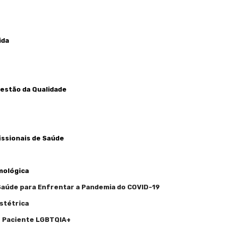
ida
estão da Qualidade
issionais de Saúde
mológica
Saúde para Enfrentar a Pandemia do COVID-19
stétrica
o Paciente LGBTQIA+