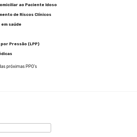
miciliar ao Paciente Idoso
mento de Riscos Clínicos
o em saúde
por Pressão (LPP)
édicas
das próximas PPO’s