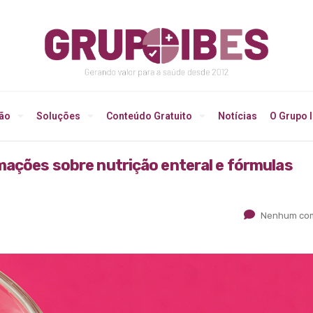
ção
Soluções
Conteúdo Gratuito
Notícias
O Grupo 
mações sobre nutrição enteral e fórmulas
Nenhum com